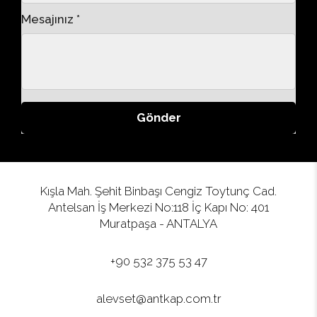
Mesajınız *
Gönder
Kışla Mah. Şehit Binbaşı Cengiz Toytunç Cad.
Antelsan İş Merkezi No:118 İç Kapı No: 401
Muratpaşa - ANTALYA
+90 532 375 53 47
alevset@antkap.com.tr