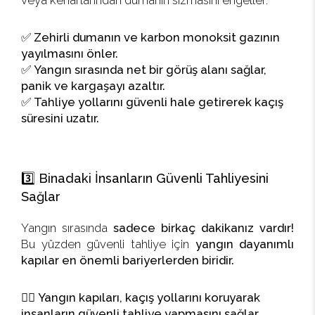
veya kenarlarından dumanın sızmasını engeller.
✅
Zehirli dumanın ve karbon monoksit gazının
yayılmasını önler.
✅
Yangın sırasında net bir görüş alanı sağlar,
panik ve kargaşayı azaltır.
✅
Tahliye yollarını güvenli hale getirerek kaçış
süresini uzatır.
3️⃣ Binadaki İnsanların Güvenli Tahliyesini
Sağlar
Yangın sırasında
sadece birkaç dakikanız vardır!
Bu yüzden güvenli tahliye için
yangın dayanımlı
kapılar en önemli bariyerlerden biridir.
🏃‍♂️
Yangın kapıları, kaçış yollarını koruyarak
insanların güvenli tahliye yapmasını sağlar.